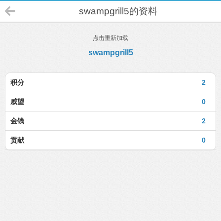
swampgrill5的资料
点击重新加载
swampgrill5
积分
2
威望
0
金钱
2
贡献
0