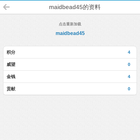
maidbead45的资料
点击重新加载
maidbead45
积分
4
威望
0
金钱
4
贡献
0