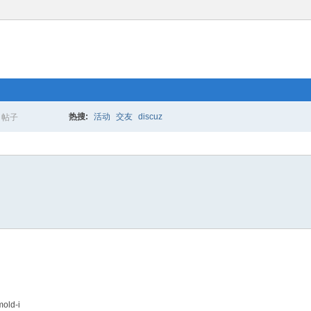
热搜:
活动
交友
discuz
帖子
搜
索
mold-i