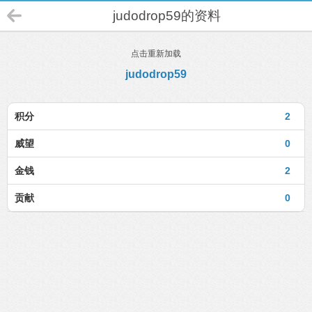
judodrop59的资料
点击重新加载
judodrop59
积分
2
威望
0
金钱
2
贡献
0