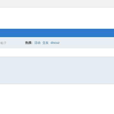
热搜:
活动
交友
discuz
帖子
搜
索