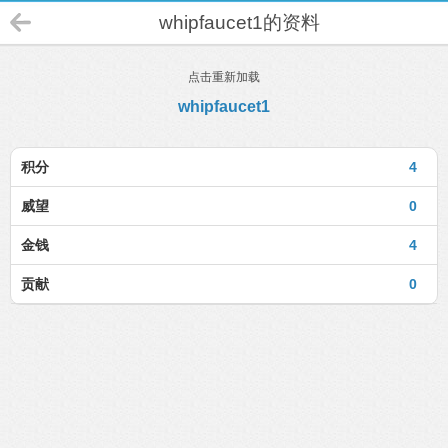
whipfaucet1的资料
点击重新加载
whipfaucet1
积分
4
威望
0
金钱
4
贡献
0