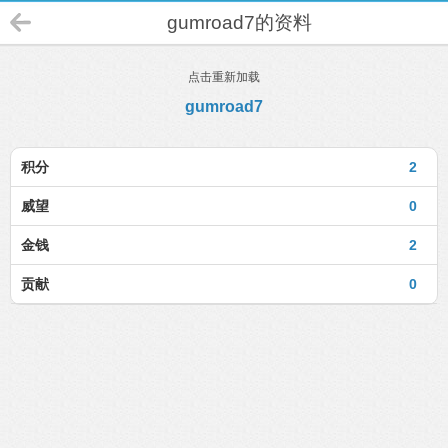
gumroad7的资料
点击重新加载
gumroad7
积分
2
威望
0
金钱
2
贡献
0