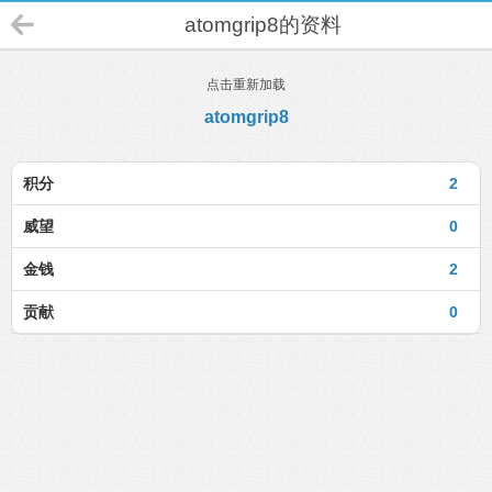
atomgrip8的资料
点击重新加载
atomgrip8
积分
2
威望
0
金钱
2
贡献
0