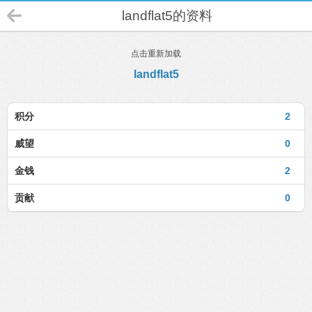
landflat5的资料
点击重新加载
landflat5
积分
2
威望
0
金钱
2
贡献
0