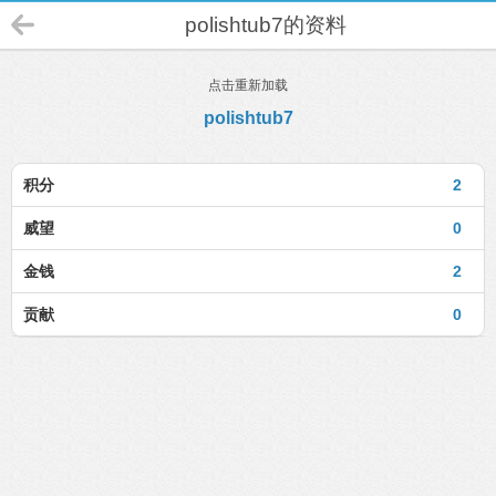
polishtub7的资料
点击重新加载
polishtub7
积分
2
威望
0
金钱
2
贡献
0