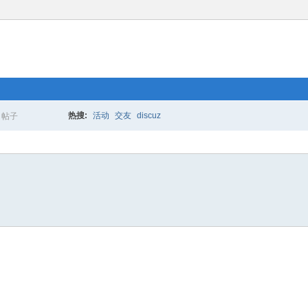
热搜:
活动
交友
discuz
帖子
搜
索