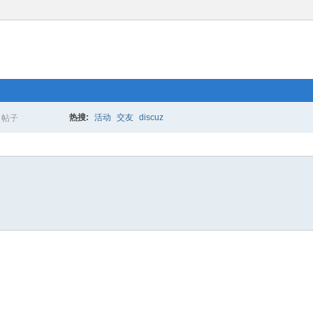
热搜:
活动
交友
discuz
帖子
搜
索