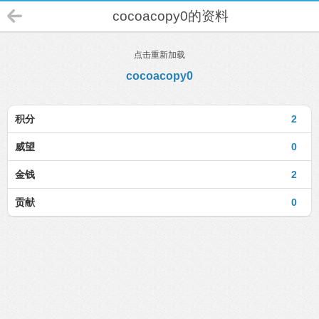
cocoacopy0的资料
点击重新加载
cocoacopy0
积分
2
威望
0
金钱
2
贡献
0