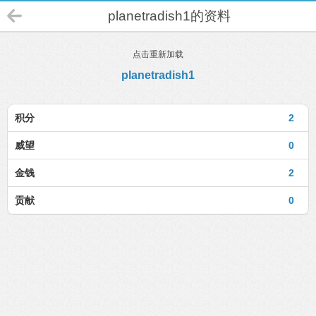
planetradish1的资料
点击重新加载
planetradish1
积分
2
威望
0
金钱
2
贡献
0