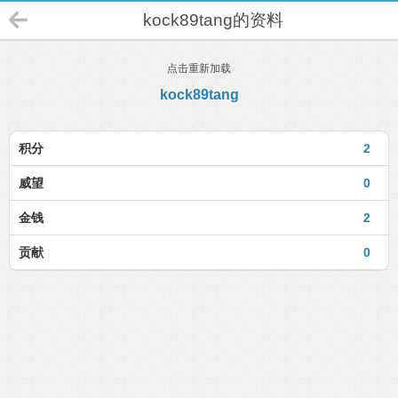
kock89tang的资料
点击重新加载
kock89tang
积分
2
威望
0
金钱
2
贡献
0