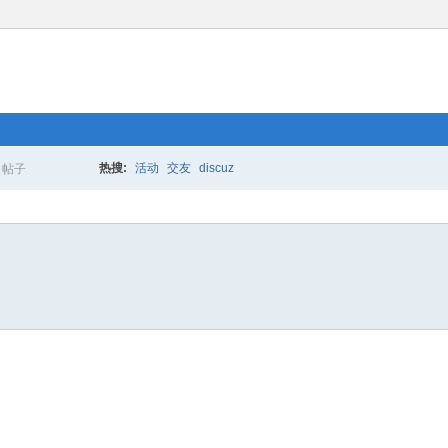
热搜:
活动
交友
discuz
帖子
搜
索