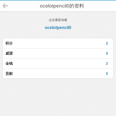
ocelotpencil0的资料
点击重新加载
ocelotpencil0
积分
2
威望
0
金钱
2
贡献
0