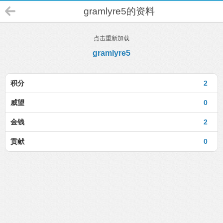
gramlyre5的资料
点击重新加载
gramlyre5
积分
2
威望
0
金钱
2
贡献
0