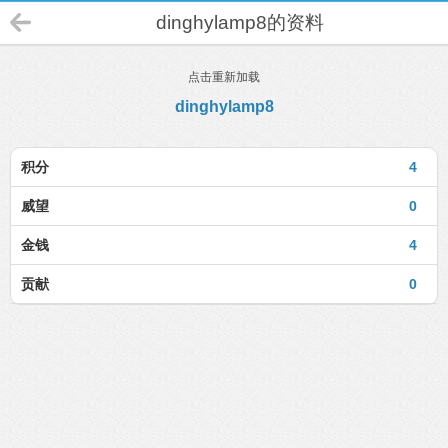
dinghylamp8的资料
点击重新加载
dinghylamp8
积分
4
威望
0
金钱
4
贡献
0