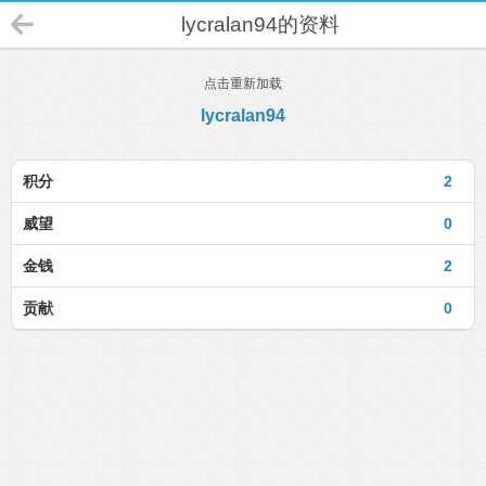
lycralan94的资料
点击重新加载
lycralan94
积分
2
威望
0
金钱
2
贡献
0