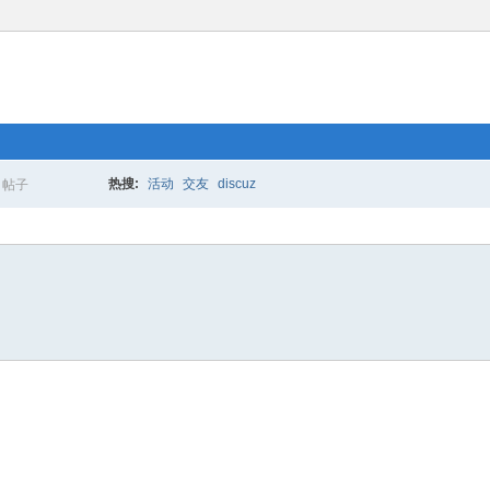
热搜:
活动
交友
discuz
帖子
搜
索