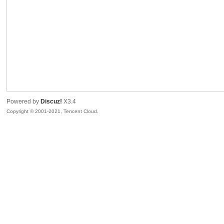
sc
Powered by
Discuz!
X3.4
Copyright © 2001-2021, Tencent Cloud.
uz!
Bo