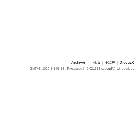
Archiver
|
手机版
|
小黑屋
|
DiscuzX
GMT+8, 2026-8-8 09:32
, Processed in 0.021712 second(s), 16 queries .