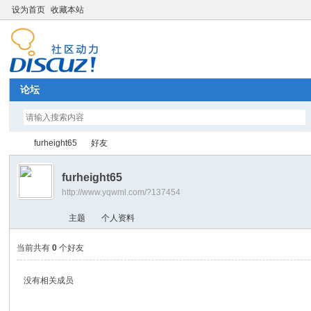
设为首页
收藏本站
论坛
furheight65
好友
furheight65
http://www.yqwml.com/?137454
Di
›
›
主题
个人资料
当前共有
0
个好友
没有相关成员