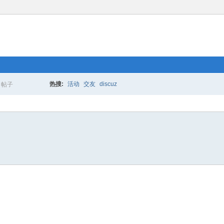
热搜:
活动
交友
discuz
帖子
搜
索