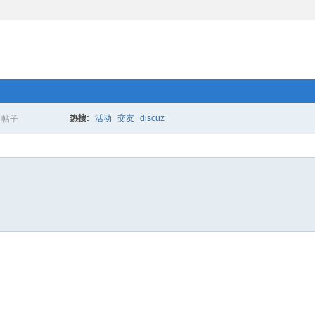
热搜:
活动
交友
discuz
帖子
搜
索