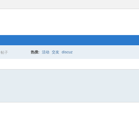
热搜:
活动
交友
discuz
帖子
搜
索