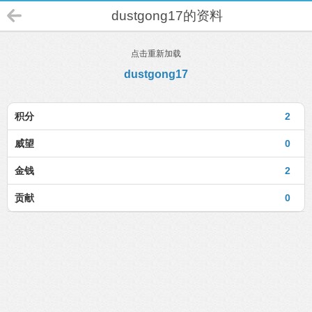
dustgong17的资料
点击重新加载
dustgong17
积分
2
威望
0
金钱
2
贡献
0