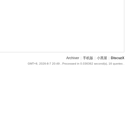
Archiver
|
手机版
|
小黑屋
|
DiscuzX
GMT+8, 2026-8-7 20:49
, Processed in 0.036362 second(s), 16 queries .