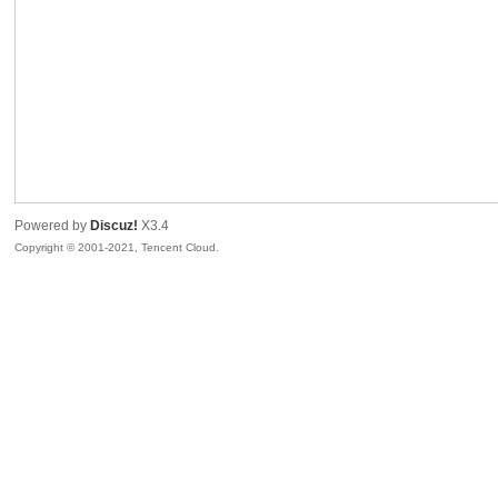
sc
Powered by
Discuz!
X3.4
Copyright © 2001-2021, Tencent Cloud.
uz!
Bo