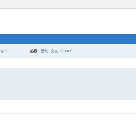
热搜:
活动
交友
discuz
帖子
搜
索