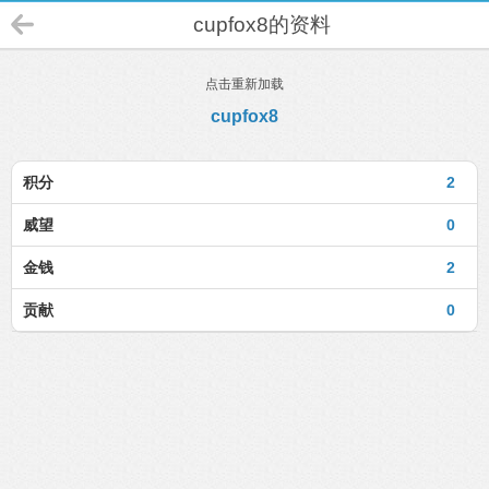
cupfox8的资料
点击重新加载
cupfox8
积分
2
威望
0
金钱
2
贡献
0