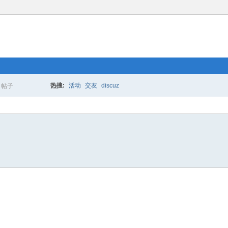
热搜:
活动
交友
discuz
帖子
搜
索