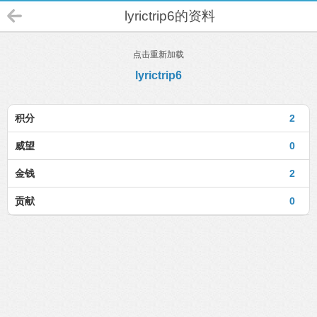
lyrictrip6的资料
点击重新加载
lyrictrip6
积分
2
威望
0
金钱
2
贡献
0