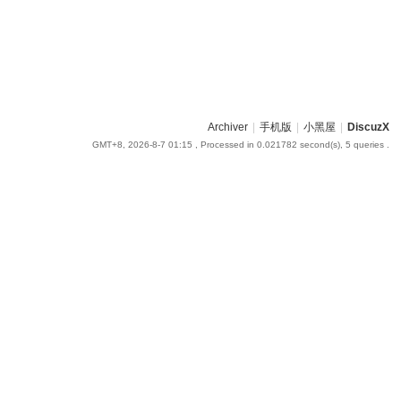
Archiver
|
手机版
|
小黑屋
|
DiscuzX
GMT+8, 2026-8-7 01:15
, Processed in 0.021782 second(s), 5 queries .