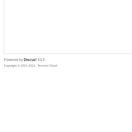
sc
Powered by
Discuz!
X3.4
Copyright © 2001-2021, Tencent Cloud.
uz!
Bo