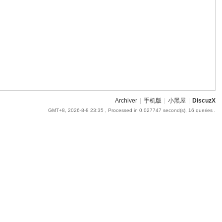
Archiver
|
手机版
|
小黑屋
|
DiscuzX
GMT+8, 2026-8-8 23:35
, Processed in 0.027747 second(s), 16 queries .