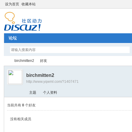
设为首页
收藏本站
论坛
birchmitten2
好友
birchmitten2
http://www.yqwml.com/?1407471
Di
›
›
主题
个人资料
当前共有
0
个好友
没有相关成员