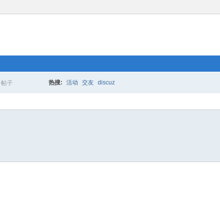
热搜:
活动
交友
discuz
帖子
搜
索