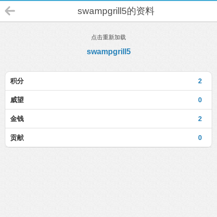
swampgrill5的资料
点击重新加载
swampgrill5
积分
2
威望
0
金钱
2
贡献
0