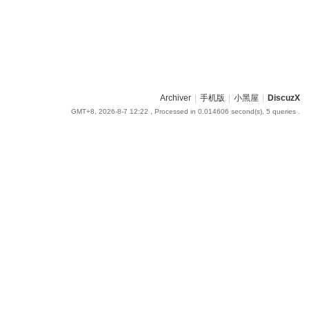
Archiver
|
手机版
|
小黑屋
|
DiscuzX
GMT+8, 2026-8-7 12:22
, Processed in 0.014606 second(s), 5 queries .