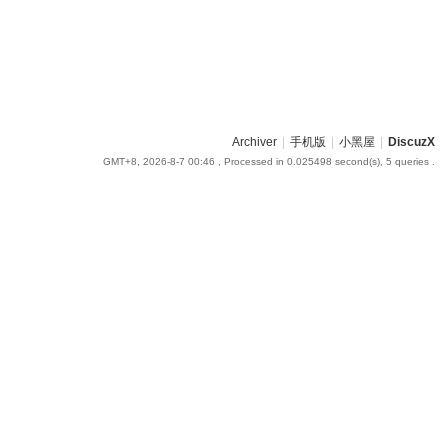
Archiver
|
手机版
|
小黑屋
|
DiscuzX
GMT+8, 2026-8-7 00:46
, Processed in 0.025498 second(s), 5 queries .