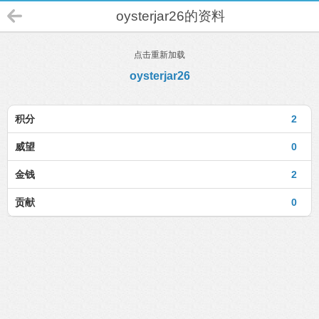
oysterjar26的资料
点击重新加载
oysterjar26
积分
2
威望
0
金钱
2
贡献
0