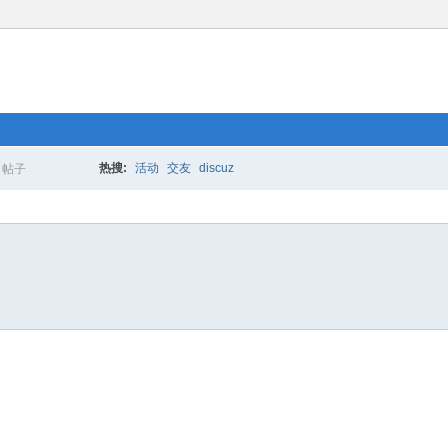
热搜:
活动
交友
discuz
帖子
搜
索