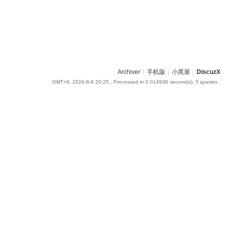
Archiver
|
手机版
|
小黑屋
|
DiscuzX
GMT+8, 2026-8-9 20:25
, Processed in 0.014936 second(s), 5 queries .