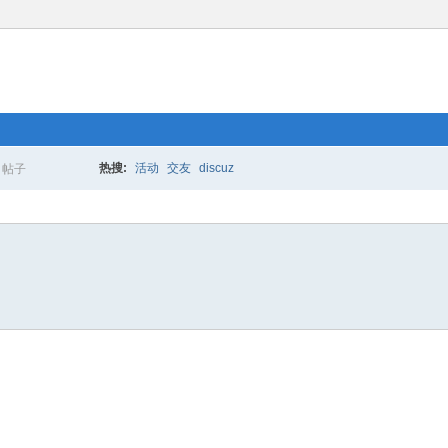
热搜:
活动
交友
discuz
帖子
搜
索