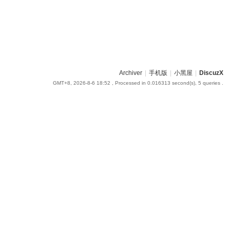
Archiver
|
手机版
|
小黑屋
|
DiscuzX
GMT+8, 2026-8-6 18:52
, Processed in 0.016313 second(s), 5 queries .