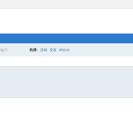
热搜:
活动
交友
discuz
帖子
搜
索