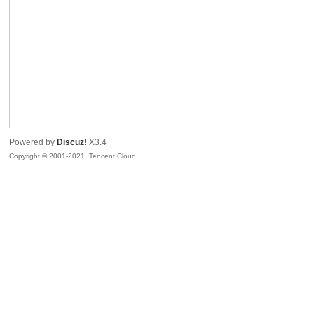
sc
Powered by
Discuz!
X3.4
Copyright © 2001-2021, Tencent Cloud.
uz!
Bo