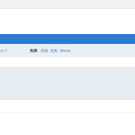
热搜:
活动
交友
discuz
帖子
搜
索