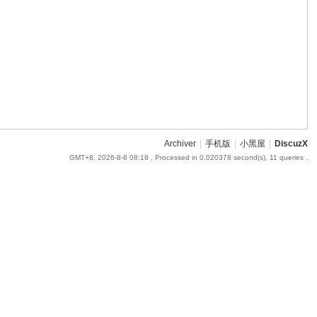
Archiver
|
手机版
|
小黑屋
|
DiscuzX
GMT+8, 2026-8-8 08:18
, Processed in 0.020378 second(s), 11 queries .