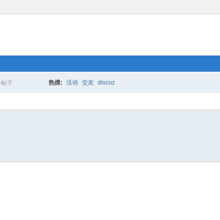
热搜:
活动
交友
discuz
帖子
搜
索