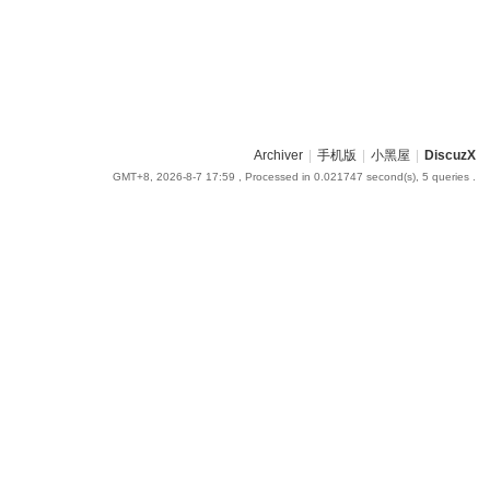
Archiver
|
手机版
|
小黑屋
|
DiscuzX
GMT+8, 2026-8-7 17:59
, Processed in 0.021747 second(s), 5 queries .