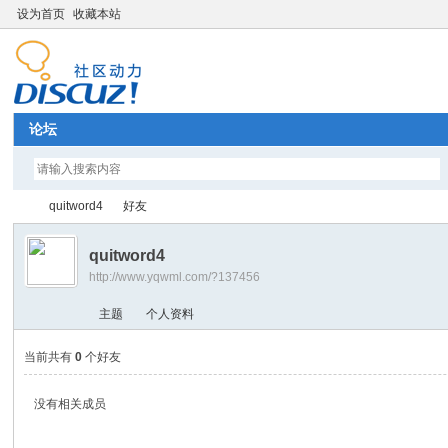
设为首页
收藏本站
论坛
quitword4
好友
quitword4
http://www.yqwml.com/?137456
Di
›
›
主题
个人资料
当前共有
0
个好友
没有相关成员