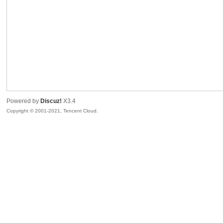
sc
Powered by
Discuz!
X3.4
Copyright © 2001-2021, Tencent Cloud.
uz!
Bo