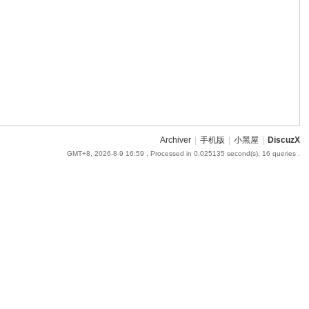
Archiver
|
手机版
|
小黑屋
|
DiscuzX
GMT+8, 2026-8-9 16:59
, Processed in 0.025135 second(s), 16 queries .