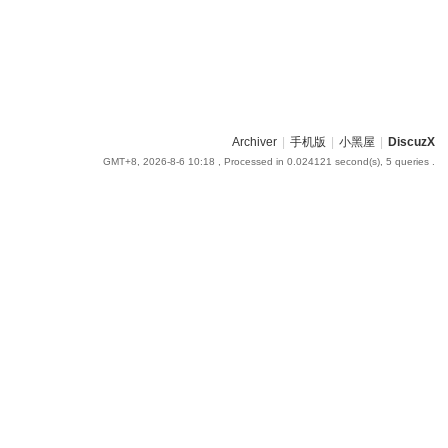
Archiver
|
手机版
|
小黑屋
|
DiscuzX
GMT+8, 2026-8-6 10:18
, Processed in 0.024121 second(s), 5 queries .