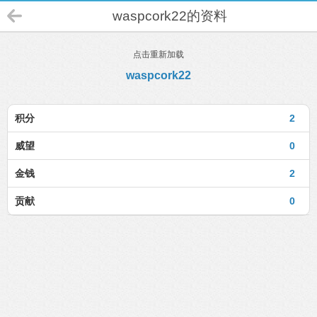
waspcork22的资料
点击重新加载
waspcork22
积分
2
威望
0
金钱
2
贡献
0