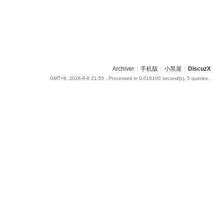
Archiver
|
手机版
|
小黑屋
|
DiscuzX
GMT+8, 2026-8-8 21:55
, Processed in 0.016100 second(s), 5 queries .