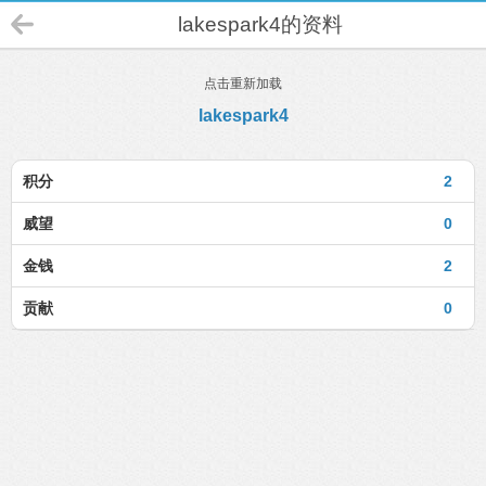
lakespark4的资料
点击重新加载
lakespark4
积分
2
威望
0
金钱
2
贡献
0